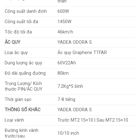
than
Công suất danh định
600W
Công suất tối đa
1450W
Tốc độ tối đa
46km/h
ẮC QUY
YADEA ODORA S
Loại ắc quy
Ắc quy Graphene TTFAR
Dung lượng ắc quy
60V22Ah
Độ dài quãng đường
80km
Trọng Lượng/ Kích
7.2Kg*5 bình
thước PIN/ẮC QUY
Thời gian sạc
7-8 tiếng
THÔNG SỐ KHÁC
YADEA ODORA S
Loại vành
Trước MT2.15×10 | Sau MT2.15×10
Đường kính vành
10/10 inch
trước/sau