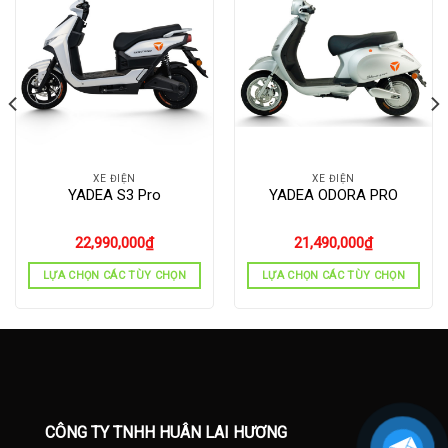
XE ĐIỆN
XE ĐIỆN
YADEA S3 Pro
YADEA ODORA PRO
22,990,000
₫
21,490,000
₫
LỰA CHỌN CÁC TÙY CHỌN
LỰA CHỌN CÁC TÙY CHỌN
CÔNG TY TNHH HUÂN LAI HƯƠNG