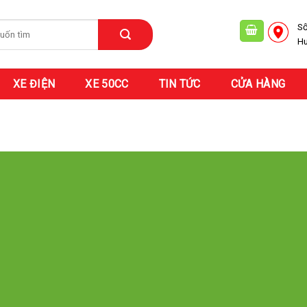
Số
Hu
XE ĐIỆN
XE 50CC
TIN TỨC
CỬA HÀNG